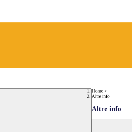
Home
>
Altre info
Altre info