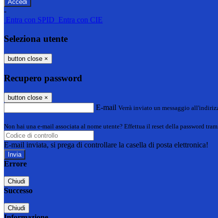
-
Entra con SPID
Entra con CIE
Seleziona utente
button close
×
Recupero password
button close
×
E-mail
Verrà inviato un messaggio all'indirizz
Non hai una e-mail associata al nome utente? Effettua il reset della password tram
E-mail inviata, si prega di controllare la casella di posta elettronica!
Errore
Chiudi
Successo
Chiudi
Informazione