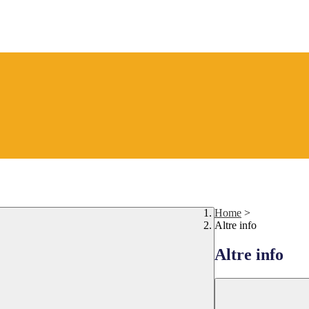
Home
>
Altre info
Altre info