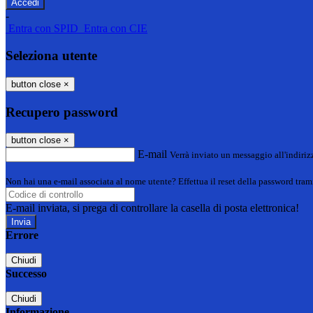
-
Entra con SPID
Entra con CIE
Seleziona utente
button close
×
Recupero password
button close
×
E-mail
Verrà inviato un messaggio all'indirizz
Non hai una e-mail associata al nome utente? Effettua il reset della password tram
E-mail inviata, si prega di controllare la casella di posta elettronica!
Errore
Chiudi
Successo
Chiudi
Informazione