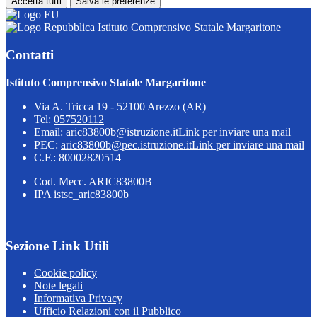
Accetta tutti
Salva le preferenze
Istituto Comprensivo Statale Margaritone
Contatti
Istituto Comprensivo Statale Margaritone
Via A. Tricca 19 - 52100 Arezzo (AR)
Tel:
057520112
Email:
aric83800b@istruzione.it
Link per inviare una mail
PEC:
aric83800b@pec.istruzione.it
Link per inviare una mail
C.F.: 80002820514
Cod. Mecc. ARIC83800B
IPA istsc_aric83800b
Sezione Link Utili
Cookie policy
Note legali
Informativa Privacy
Ufficio Relazioni con il Pubblico